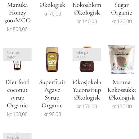
Manuka
Økologisk
Kokosblomstsukker
Sugar
Honey
Økologisk
Organic
kr
70,00
300+MGO
kr
140,00
kr
120,00
kr
800,00
Ikke på
Ikke på
lager
lager
Diet food
Superfruit
Økosjokolade
Manna
coconut
Agave
Yaconsirup
Kokossukke
syrup
Syrup
Økologisk
Økologisk
Organic
Organic
kr
170,00
kr
130,00
kr
160,00
kr
90,00
Ikke på