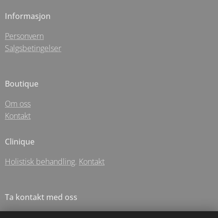
Informasjon
Personvern
Salgsbetingelser
Boutique
Om oss
Kontakt
Clinique
Holistisk behandling
.
Kontakt
Ta kontakt med oss
E-post: info@atelier-santee.no