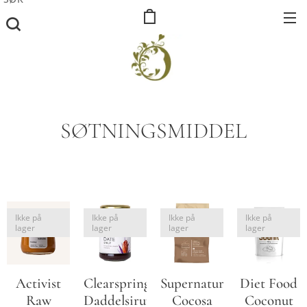
SØTNINGSMIDDEL
Ikke på
Ikke på
Ikke på
Ikke på
lager
lager
lager
lager
Activist
Clearspring
Supernature
Diet Food
Raw
Daddelsirup
Cocosa
Coconut