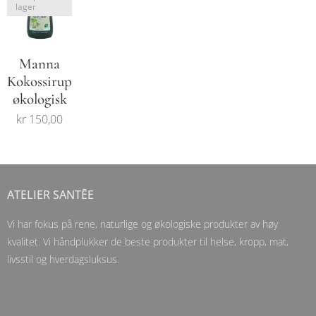
lager
Manna
Kokossirup
økologisk
kr
150,00
ATELIER SANTĒE
Vi har fokus på rene, naturlige og økologiske produkter av høy
kvalitet. Vi håndplukker de beste produkter til helse, kropp, mat,
livsstil og hverdagsluksus.