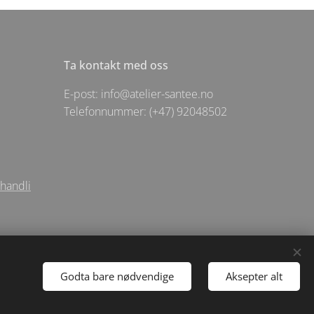
Ta kontakt med oss
E-post: info@atelier-santee.no
Telefonnummer: (+47) 92048502
ehandli
Godta bare nødvendige
Aksepter alt
apsler