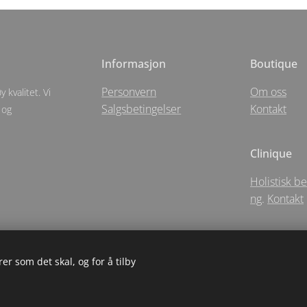
Informasjon
Boutique
Personvern
Om oss
 kvalitet. Vi
Salgsbetingelser
Kontakt
 og
Clinique
Holistisk b
ng
.
Kontakt
er som det skal, og for å tilby
5 Holistic Apotechary For Santēe As- Langgata 5 - Sandnes
Informasjonsk