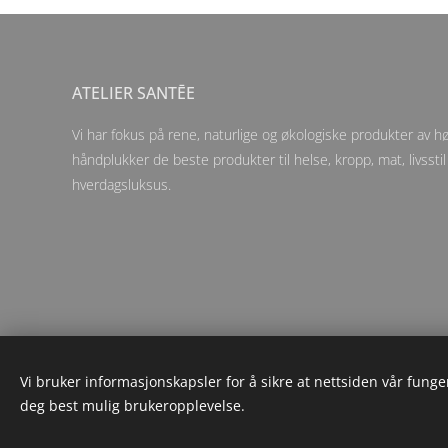
ATELIER SANTĒE
Vi har fokus på rene, naturlige og økologiske produkter av høy
håndplukker de beste produkter til helse, kropp, mat, livsstil
hverdagsluksus.
Vi bruker informasjonskapsler for å sikre at nettsiden vår funger
deg best mulig brukeropplevelse.
© 202