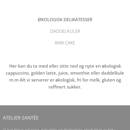
ØKOLOGISK DELIKATESSER
DADDELKULER
RAW CAKE
Her kan du ta med eller sitte ned og nyte en økologisk
cappuccino, golden latte, juice, smoothie eller daddelkule
m.m Alt vi serverer er økologisk, fri for melk, gluten og
raffinert sukker.
ATELIER SANTĒE
Vi har fokus på rene, naturlige og økologiske produkter av høy