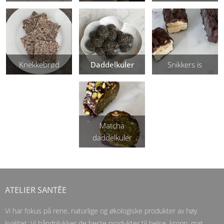
Knekkebrød
Daddelkuler
Snikkers is
Matcha
daddelkuler
ATELIER SANTĒE
Vi har fokus på rene, naturlige og økologiske produkter av høy
kvalitet. Vi håndplukker de beste produkter til helse, kropp, mat,