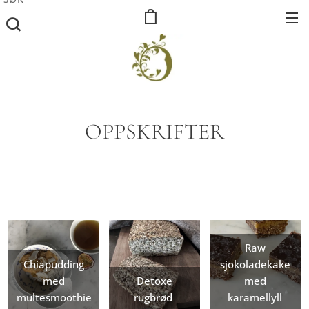
OPPSKRIFTER
Raw
Chiapudding
sjokoladekake
med
Detoxe
med
multesmoothie
rugbrød
karamellyll