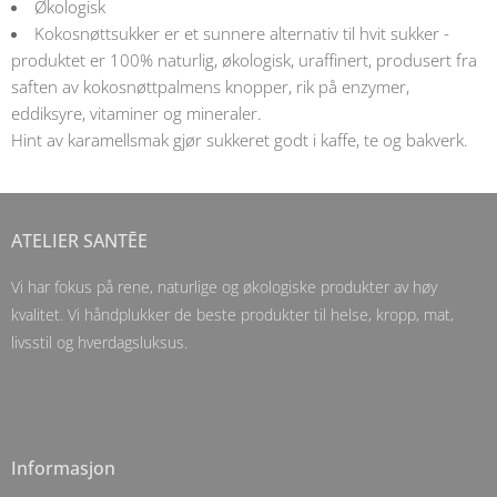
Økologisk
Kokosnøttsukker er et sunnere alternativ til hvit sukker -
produktet er 100% naturlig, økologisk, uraffinert, produsert fra
saften av kokosnøttpalmens knopper, rik på enzymer,
eddiksyre, vitaminer og mineraler.
Hint av karamellsmak gjør sukkeret godt i kaffe, te og bakverk.
ATELIER SANTĒE
Vi har fokus på rene, naturlige og økologiske produkter av høy
kvalitet. Vi håndplukker de beste produkter til helse, kropp, mat,
livsstil og hverdagsluksus.
Informasjon