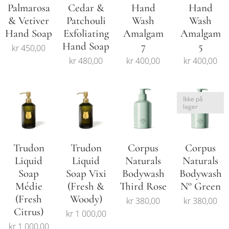
Palmarosa
Cedar &
Hand
Hand
& Vetiver
Patchouli
Wash
Wash
Hand Soap
Exfoliating
Amalgam
Amalgam
Hand Soap
7
5
kr
450,00
kr
480,00
kr
400,00
kr
400,00
Ikke på
lager
Trudon
Trudon
Corpus
Corpus
Liquid
Liquid
Naturals
Naturals
Soap
Soap Vixi
Bodywash
Bodywash
Médie
(Fresh &
Third Rose
N° Green
(Fresh
Woody)
kr
380,00
kr
380,00
Citrus)
kr
1 000,00
kr
1 000,00