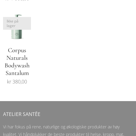
Ikke på
lager
Corpus
Naturals
Bodywash
Santalum
kr
380,00
ATELIER SANTĒE
Vi har fokus på rene, naturlige og økologiske produkter av høy
kvalitet. Vi håndplukker de beste produkter til helse, kropp, mat,