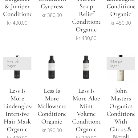
& Juniper
Cyrpress
Scalp
Conditione
Conditioner
Relief
Organic
kr
380,00
Conditioner
kr
400,00
kr
450,00
Organic
kr
430,00
Ikke på
Ikke på
lager
lager
Less Is
Less Is
Less Is
John
More
More
More Aloe
Masters
Lindengloss
Mallowsmooth
Mint
Organics
Intensive
Conditioner
Volume
Conditione
Hair Mask
Organic
Conditioner
With
Organic
Organic
Citrus &
kr
390,00
Neroli