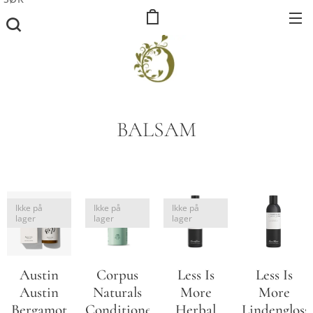
BALSAM
Ikke på
Ikke på
Ikke på
lager
lager
lager
Austin
Corpus
Less Is
Less Is
Austin
Naturals
More
More
Bergamot
Conditioner
Herbal
Lindengloss