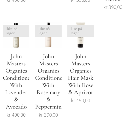
kr
490,00
kr
390,00
kr
390,00
Ikke på
Ikke på
Ikke på
lager
lager
lager
John
John
John
Masters
Masters
Masters
Organics
Organics
Organics
Conditioner
Conditioner
Hair Mask
With
With
With Rose
Lavender
Rosemary
& Apricot
&
&
kr
490,00
Avocado
Peppermint
kr
490,00
kr
390,00