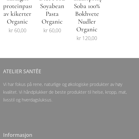
proteinpasta
Soyabean
Soba 100%
av kikerter
Pasta
Bokhvete
Organic
Organic
Nudler
Organic
kr
60,00
kr
60,00
kr
120,00
ATELIER SANTĒE
Vi har fokus på rene, naturlige og økologiske produkter av høy
kvalitet. Vi håndplukker de beste produkter til helse, kropp, mat,
livsstil og hverdagsluksus.
Informasjon