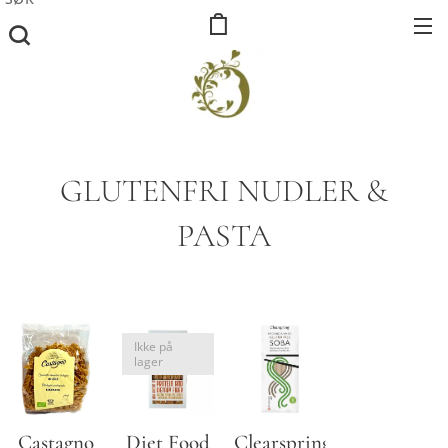
GLUTENFRI NUDLER &
PASTA
Ikke på
lager
Castagno
Diet Food
Clearspring