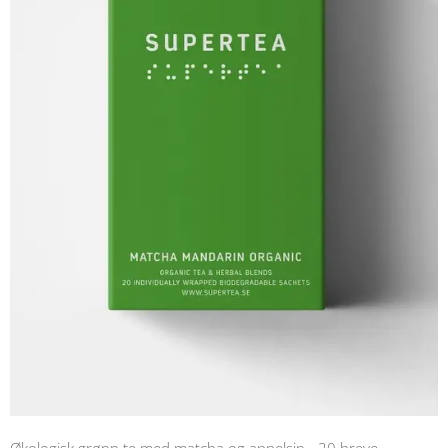
Økologisk grønn te med matcha og appelsin - 20 breve