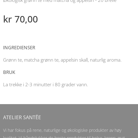
kr
70,00
INGREDIENSER
Grønn te, matcha grønn te, appelsin skall, naturlig aroma.
BRUK
La trekke i 2-3 minutter i 80 grader vann.
ATELIER SANTĒE
Vi har fokus på rene, naturlige og økologiske produkter av høy
kvalitet. Vi håndplukker de beste produkter til helse, kropp, mat,