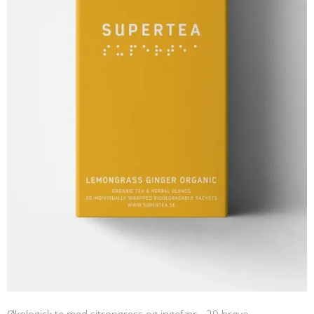
Økologisk te med sitrongress og ingefær - 20 breve