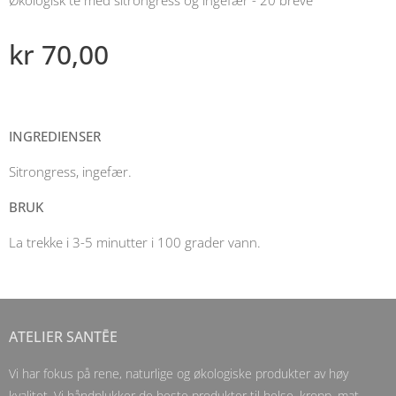
kr
70,00
INGREDIENSER
Sitrongress, ingefær.
BRUK
La trekke i 3-5 minutter i 100 grader vann.
ATELIER SANTĒE
Vi har fokus på rene, naturlige og økologiske produkter av høy
kvalitet. Vi håndplukker de beste produkter til helse, kropp, mat,