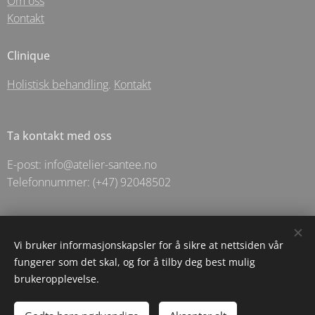
Om oss
Kontakt
Clinique
Holistisk behandling
.
Kontakt
Ta kontakt med oss
E-post: info@atelier-santee.no
Telefonnummer: (+47) 92048502
© 2025 Holistic Apotechary For Santēe As- Langgata 5 - Sandnes
Vi bruker informasjonskapsler for å sikre at nettsiden vår
fungerer som det skal, og for å tilby deg best mulig
Informasjonskapsler
brukeropplevelse.
Legg til i handlekurven