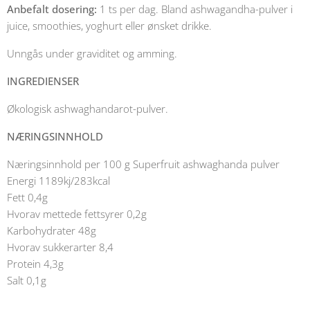
Anbefalt dosering:
1 ts per dag. Bland ashwagandha-pulver i
juice, smoothies, yoghurt eller ønsket drikke.
Unngås under graviditet og amming.
INGREDIENSER
Økologisk ashwaghandarot-pulver.
NÆRINGSINNHOLD
Næringsinnhold per 100 g Superfruit ashwaghanda pulver
Energi 1189kj/283kcal
Fett 0,4g
Hvorav mettede fettsyrer 0,2g
Karbohydrater 48g
Hvorav sukkerarter 8,4
Protein 4,3g
Salt 0,1g