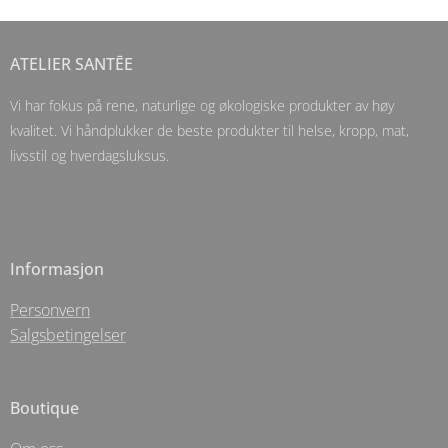
ATELIER SANTĒE
Vi har fokus på rene, naturlige og økologiske produkter av høy
kvalitet. Vi håndplukker de beste produkter til helse, kropp, mat,
livsstil og hverdagsluksus.
Informasjon
Personvern
Salgsbetingelser
Boutique