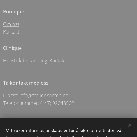
Boutique
Om oss
Kontakt
Clinique
Holistisk behandling
.
Kontakt
Ta kontakt med oss
E-post: info@atelier-santee.no
Telefonnummer: (+47) 92048502
© 2025 Holistic Apotechary For Santēe As- Langgata 5 - Sandnes
Vi bruker informasjonskapsler for å sikre at nettsiden vår