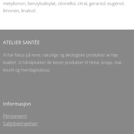
metylionon, benzylsalisylat, citonellol, citral, geraniol, eugenol,
limonen, linalool.
ATELIER SANTĒE
Vi har fokus på rene, naturlige og økologiske produkter av høy
kvalitet. Vi håndplukker de beste produkter til helse, kropp, mat,
livsstil og hverdagsluksus.
Informasjon
Personvern
Salgsbetingelser