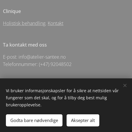
Clinique
Holistisk behandling
.
Kontakt
Ta kontakt med oss
E-post: info@atelier-santee.no
Telefonnummer: (+47) 92048502
© 2025 Holistic Apotechary For Santēe As- Langgata 5 - Sandnes
Vi bruker informasjonskapsler for å sikre at nettsiden vår
fungerer som det skal, og for å tilby deg best mulig
Informasjonskapsler
brukeropplevelse.
Legg til i handlekurven
Godta bare nødvendige
Aksepter alt