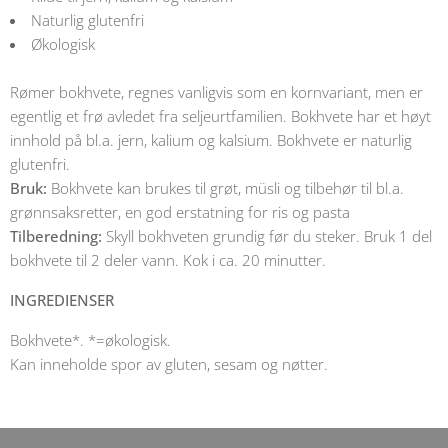
Naturlig glutenfri
Økologisk
Rømer bokhvete, regnes vanligvis som en kornvariant, men er
egentlig et frø avledet fra seljeurtfamilien. Bokhvete har et høyt
innhold på bl.a. jern, kalium og kalsium. Bokhvete er naturlig
glutenfri.
Bruk:
Bokhvete kan brukes til grøt, müsli og tilbehør til bl.a.
grønnsaksretter, en god erstatning for ris og pasta
Tilberedning:
Skyll bokhveten grundig før du steker. Bruk 1 del
bokhvete til 2 deler vann. Kok i ca. 20 minutter.
INGREDIENSER
Bokhvete*. *=økologisk.
Kan inneholde spor av gluten, sesam og nøtter.