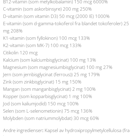
B12-vitamin (som metylkobalamin) 150 mcg 6000%
C-vitamin (som askorbinsyre) 200 mg 250%
D-vitamin (som vitamin D3) 50 mcg (2000 IE) 1000%
E-vitamin (som d-gamma-tokoferol fra blandet tokoferoler) 25
mg 208%
K1-vitamin (som fyllokinon) 100 mcg 133%
K2-vitamin (som MK-7) 100 mcg 133%
Citikolin 120 mcg
Kalcium (som kalciumbisglycinat) 100 mg 13%
Magnesium (som magnesiumbisglycinat) 100 mg 27%
Jern (som jernbisglycinat (ferrous)) 25 mg 179%
Zink (som zinkbisglycinat) 15 mg 150%
Mangan (som manganbisglycinat) 2 mg 100%
Kopper (som kopparbisglycinat) 1 mg 100%
Jod (som kaliumjodid) 150 mcg 100%
Selen (som L-selenometionin) 75 mcg 136%
Molybden (som natriummolybdat) 30 mcg 60%
Andre ingredienser
:
Kapsel av hydroxipropylmetylcellulosa (fra