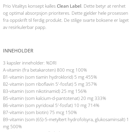
Prio Vitalitys konsept kalles
Clean Label
. Dette betyr at renhet
og optimal absorpsjon prioriteres. Dette gjelder hele prosessen
fra oppskrift til ferdig produkt. De stilige svarte boksene er laget
av resirkulerbar papp.
INNEHOLDER
3 kapsler inneholder: %DRI
A-vitamin (fra betakaroten) 800 mcg 100%
B1-vitamin (som tiamin hydroklorid) 5 mg 455%
B2-vitamin (som riboflavin 5'-fosfat) 5 mg 357%
B3-vitamin (som nikotinamid) 25 mg 156%
B5-vitamin (som kalcium-d-pantotenat) 20 mg 333%
B6-vitamin (som pyridoxal 5′-fosfat) 10 mg 714%
B7-vitamin (som biotin) 75 mcg 150%
B9-vitamin (som (6S)-5-metyltert hydrofolsyra, glukosaminsalt) 1
mg 500%