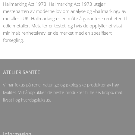
Hallmarking Act 1973. Hallmarking Act 1973 utgjør
mesteparten av moderne lov om analyse og «hallmarking» av
metaller i UK. Hallmarking er en måte å garantere renheten til
edle metaller. Metaller er testet, og hvis de oppfyller et visst
minimalt renhetskrav, er de merket med en spesifisert
forsegling.
ATELIER SANTĒE
Vi har fokus på rene, naturlige og økologiske produkter av høy
kvalitet. Vi håndplukker de beste produkter til helse, kropp, mat,
livsstil og hverdagsluksus.
Informasjon