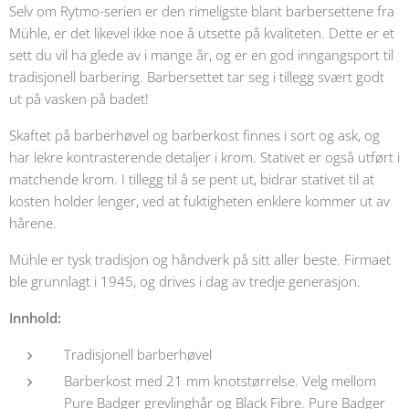
Selv om Rytmo-serien er den rimeligste blant barbersettene fra
Mühle, er det likevel ikke noe å utsette på kvaliteten. Dette er et
sett du vil ha glede av i mange år, og er en god inngangsport til
tradisjonell barbering. Barbersettet tar seg i tillegg svært godt
ut på vasken på badet!
Skaftet på barberhøvel og barberkost finnes i sort og ask, og
har lekre kontrasterende detaljer i krom. Stativet er også utført i
matchende krom. I tillegg til å se pent ut, bidrar stativet til at
kosten holder lenger, ved at fuktigheten enklere kommer ut av
hårene.
Mühle er tysk tradisjon og håndverk på sitt aller beste. Firmaet
ble grunnlagt i 1945, og drives i dag av tredje generasjon.
Innhold:
Tradisjonell barberhøvel
Barberkost med 21 mm knotstørrelse. Velg mellom
Pure Badger grevlinghår og Black Fibre. Pure Badger