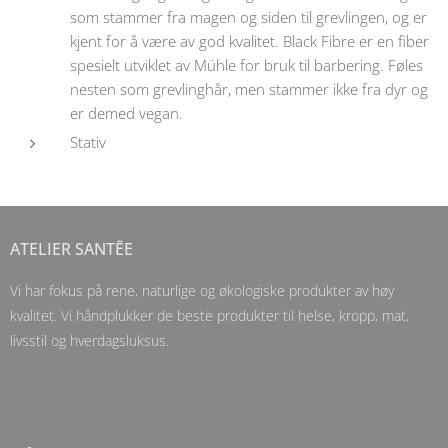
som stammer fra magen og siden til grevlingen, og er
kjent for å være av god kvalitet. Black Fibre er en fiber
spesielt utviklet av Mühle for bruk til barbering. Føles
nesten som grevlinghår, men stammer ikke fra dyr og
er demed vegan.
Stativ
ATELIER SANTĒE
Vi har fokus på rene, naturlige og økologiske produkter av høy
kvalitet. Vi håndplukker de beste produkter til helse, kropp, mat,
livsstil og hverdagsluksus.