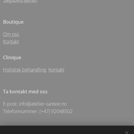
Salgsbetingelser
Boutique
Om oss
Kontakt
Clinique
Holistisk behandling
.
Kontakt
Ta kontakt med oss
E-post: info@atelier-santee.no
Telefonnummer: (+47) 92048502