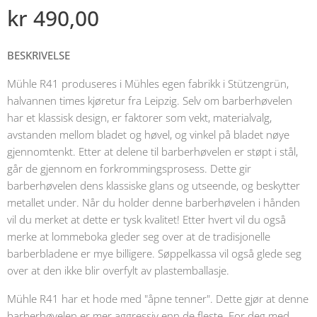
kr
490,00
BESKRIVELSE
Mühle R41 produseres i Mühles egen fabrikk i Stützengrün,
halvannen times kjøretur fra Leipzig. Selv om barberhøvelen
har et klassisk design, er faktorer som vekt, materialvalg,
avstanden mellom bladet og høvel, og vinkel på bladet nøye
gjennomtenkt. Etter at delene til barberhøvelen er støpt i stål,
går de gjennom en forkrommingsprosess. Dette gir
barberhøvelen dens klassiske glans og utseende, og beskytter
metallet under. Når du holder denne barberhøvelen i hånden
vil du merket at dette er tysk kvalitet! Etter hvert vil du også
merke at lommeboka gleder seg over at de tradisjonelle
barberbladene er mye billigere. Søppelkassa vil også glede seg
over at den ikke blir overfylt av plastemballasje.
Mühle R41 har et hode med "åpne tenner". Dette gjør at denne
barberhøvelen er mer aggressiv enn de fleste. For deg med