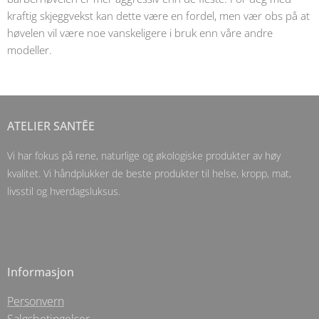
kraftig skjeggvekst kan dette være en fordel, men vær obs på at
høvelen vil være noe vanskeligere i bruk enn våre andre
modeller.
ATELIER SANTĒE
Vi har fokus på rene, naturlige og økologiske produkter av høy
kvalitet. Vi håndplukker de beste produkter til helse, kropp, mat,
livsstil og hverdagsluksus.
Informasjon
Personvern