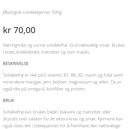
Økologisk solsikkekjerner 500g
kr
70,00
Næringsrike og sunne solsikkefrø. God nøtteaktig smak. Brukes
i brød, knekkebrød, matretter og som snacks.
BESKRIVELSE
Solsikkefrø er rike på E-vitamin, B1, B6, B2, niacin og folat samt
mineralene mangan, jern, kobber, magnesium og selen. De er
også rike på omega-6, kostfiber og protein.
BRUK
Solsikkefrø kan brukes både i bakverk og matretter, eller
drysses over salaten for litt ekstra knas og smak. Kjernene kan
også ristes lett i stekepannen for å fremheve den nøtteaktige