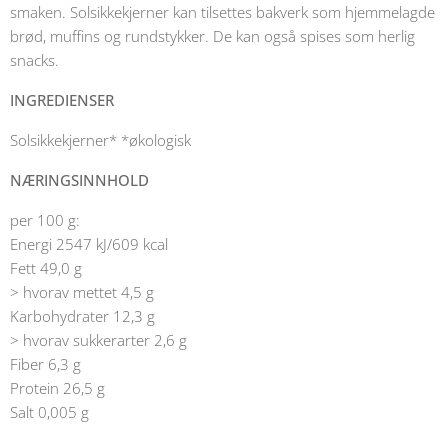
smaken. Solsikkekjerner kan tilsettes bakverk som hjemmelagde
brød, muffins og rundstykker. De kan også spises som herlig
snacks.
INGREDIENSER
Solsikkekjerner* *økologisk
NÆRINGSINNHOLD
per 100 g:
Energi 2547 kJ/609 kcal
Fett 49,0 g
> hvorav mettet 4,5 g
Karbohydrater 12,3 g
> hvorav sukkerarter 2,6 g
Fiber 6,3 g
Protein 26,5 g
Salt 0,005 g