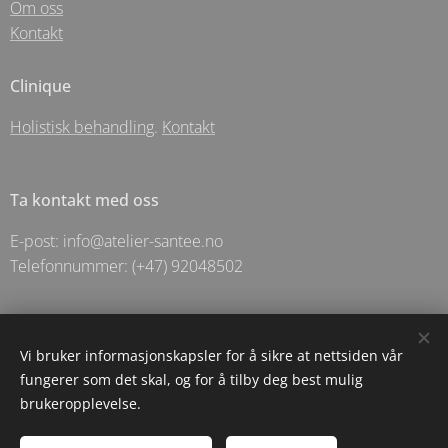
Om oss
Kontakt
Clinique
Holistisk behandling
.
Kontakt
Ta kontakt med oss
E-post: info@atelier-santee.no
Telefonnummer: (+47) 92048502
© 2025 Holistic Apotechary For Santēe As- Langgata 5 - Sandnes
Vi bruker informasjonskapsler for å sikre at nettsiden vår
fungerer som det skal, og for å tilby deg best mulig
Informasjonskapsler
brukeropplevelse.