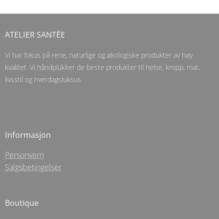
ATELIER SANTĒE
Vi har fokus på rene, naturlige og økologiske produkter av høy
kvalitet. Vi håndplukker de beste produkter til helse, kropp, mat,
livsstil og hverdagsluksus.
Informasjon
Personvern
Salgsbetingelser
Boutique