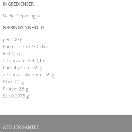
INGREDIENSER
Dadler* *økologisk
NÆRINGSINNHOLD
per 100 g:
Energi 1275 kJ/305 kcal
Fett 0,5 g
> hvorav mettet 0,1 g
Karbohydrater 69 g
> hvorav sukkerarter 69 g
Fiber 7,1 g
Protein 2,5 g
Salt 0,0075 g
ATELIER SANTĒE