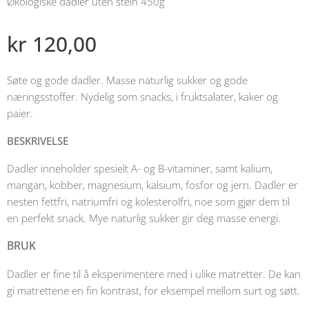
Økologiske dadler uten stein 450g
kr
120,00
Søte og gode dadler. Masse naturlig sukker og gode
næringsstoffer. Nydelig som snacks, i fruktsalater, kaker og
paier.
BESKRIVELSE
Dadler inneholder spesielt A- og B-vitaminer, samt kalium,
mangan, kobber, magnesium, kalsium, fosfor og jern. Dadler er
nesten fettfri, natriumfri og kolesterolfri, noe som gjør dem til
en perfekt snack. Mye naturlig sukker gir deg masse energi.
BRUK
Dadler er fine til å eksperimentere med i ulike matretter. De kan
gi matrettene en fin kontrast, for eksempel mellom surt og søtt.