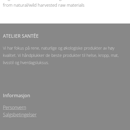
from natural/wild harvested raw materials
ATELIER SANTĒE
Vi har fokus på rene, naturlige og økologiske produkter av høy
kvalitet. Vi håndplukker de beste produkter til helse, kropp, mat,
livsstil og hverdagsluksus.
Informasjon
Personvern
Salgsbetingelser