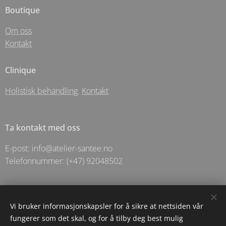
Boutique
Om oss
Kontakt
Clinique
Holistisk behandling
.
Kontakt
Ta kontakt med oss
E-post: info@atelier-santee.no
Telefonnummer: (+47) 92048502
© 2025 Holistic Apotechary For Santēe As- Langgata 5 - Sandnes
Vi bruker informasjonskapsler for å sikre at nettsiden vår
fungerer som det skal, og for å tilby deg best mulig
Informasjonskapsler