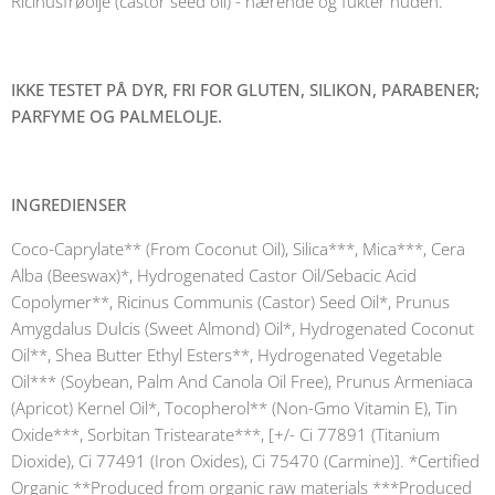
Ricinusfrøolje (castor seed oil) - nærende og fukter huden.
IKKE TESTET PÅ DYR, FRI FOR GLUTEN, SILIKON, PARABENER
;
PARFYME
OG PALMELOLJE.
INGREDIENSER
Coco-Caprylate** (From Coconut Oil), Silica***, Mica***, Cera
Alba (Beeswax)*, Hydrogenated Castor Oil/Sebacic Acid
Copolymer**, Ricinus Communis (Castor) Seed Oil*, Prunus
Amygdalus Dulcis (Sweet Almond) Oil*, Hydrogenated Coconut
Oil**, Shea Butter Ethyl Esters**, Hydrogenated Vegetable
Oil*** (Soybean, Palm And Canola Oil Free), Prunus Armeniaca
(Apricot) Kernel Oil*, Tocopherol** (Non-Gmo Vitamin E), Tin
Oxide***, Sorbitan Tristearate***, [+/- Ci 77891 (Titanium
Dioxide), Ci 77491 (Iron Oxides), Ci 75470 (Carmine)]. *Certified
Organic **Produced from organic raw materials ***Produced