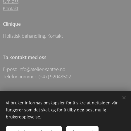
Om oss
Kontakt
Clinique
Holistisk behandling
.
Kontakt
Ta kontakt med oss
E-post: info@atelier-santee.no
Telefonnummer: (+47) 92048502
© 2025 Holistic Apotechary For Santēe As- Langgata 5 - Sandnes
Vi bruker informasjonskapsler for å sikre at nettsiden vår
fungerer som det skal, og for å tilby deg best mulig
Informasjonskapsler
brukeropplevelse.