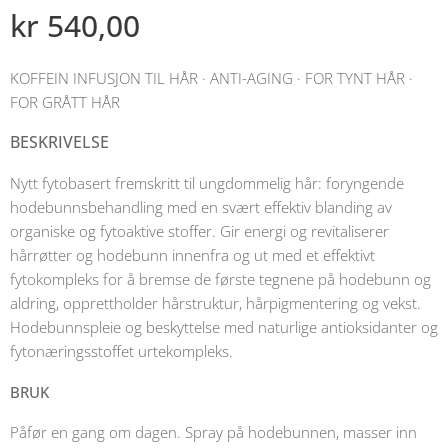
kr
540,00
KOFFEIN INFUSJON TIL HÅR · ANTI-AGING · FOR TYNT HÅR ·
FOR GRÅTT HÅR
BESKRIVELSE
Nytt fytobasert fremskritt til ungdommelig hår: foryngende
hodebunnsbehandling med en svært effektiv blanding av
organiske og fytoaktive stoffer. Gir energi og revitaliserer
hårrøtter og hodebunn innenfra og ut med et effektivt
fytokompleks for å bremse de første tegnene på hodebunn og
aldring, opprettholder hårstruktur, hårpigmentering og vekst.
Hodebunnspleie og beskyttelse med naturlige antioksidanter og
fytonæringsstoffet urtekompleks.
BRUK
Påfør en gang om dagen. Spray på hodebunnen, masser inn