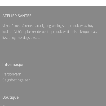
ATELIER SANTĒE
Vi har fokus på rene, naturlige og økologiske produkter av høy
kvalitet. Vi håndplukker de beste produkter til helse, kropp, mat,
livsstil og hverdagsluksus.
Informasjon
Personvern
Salgsbetingelser
Boutique