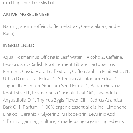
med fingrene. Ikke skyll ut.
AKTIVE INGREDIENSER
Naturlig grønn koffein, koffein ekstrakt, Cassia alata (candle
Bush).
INGREDIENSER
Aqua, Rosmarinus Officinalis Leaf Water1, Alcohol2, Caffeine,
Leuconostoc/Radish Root Ferment Filtrate, Lactobacillus
Ferment, Cassia Alata Leaf Extract, Coffea Arabica Fruit Extract1,
Urtica Dioica Leaf Extract1, Artemisia Abrotanum Extract1,
Trigonella Foenum-Graecum Seed Extract1, Panax Ginseng
Root Extract1, Rosmarinus Officinalis Leaf Oil1, Lavandula
Angustifolia Oil1, Thymus Zygis Flower Oil1, Cedrus Atlantica
Bark Oil1, Parfum1 (100% organic essential oils incl. Limonene,
Linalool, Geraniol), Glycerin2, Maltodextrin, Levulinic Acid
1 from organic agriculture, 2 made using organic ingredients