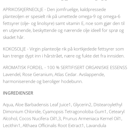
APRIKOSKJERNEOLJE - Den jomfruelige, kaldpressede
planteoljen er spesielt rik på umettede omega-9 og omega-6
fettsyrer (olje- og linolsyre) samt vitamin E, noe som gjør den til
en utjevnende, beskyttende og nærende olje ideell for sprø og
skadet hår.
KOKOSOLJE - Virgin planteolje rik på kortkjedede fettsyrer som
kan trenge dypt inn i hårstrået, nære og fukte det fra innsiden.
AROMATISK FORDEL - 100 % SERTIFISERT ORGANISKE ESSENSS
Lavendel, Rose Geranium, Atlas Cedar. Avslappende,
harmoniserende og beroliger hodebunn.
INGREDIENSER
Aqua, Aloe Barbadensis Leaf Juice1, Glycerin2, Distearoylethyl
Dimonium Chloride, Cyamopsis Tetragonoloba Gum1, Cetearyl
Alcohol, Cocos Nucifera Oil1,3, Prunus Armeniaca Kernel Oil1,
Lecithin1, Althaea Officinalis Root Extract1, Lavandula