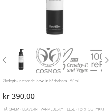
Økologisk nærende leave-in hårbalsam 150ml
kr
390,00
HÅRBALM · LEAVE-IN · VARMEBESKYTTELSE · TØRT OG TYKKT