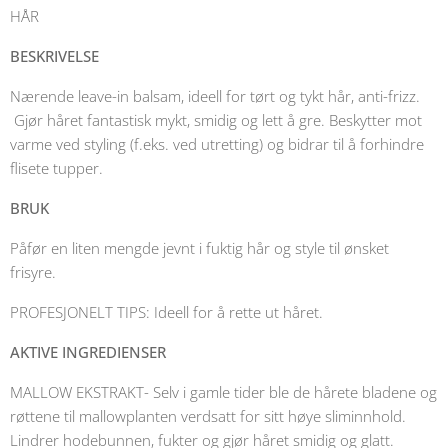
HÅR
BESKRIVELSE
Nærende leave-in balsam, ideell for tørt og tykt hår, anti-frizz.
Gjør håret fantastisk mykt, smidig og lett å gre. Beskytter mot
varme ved styling (f.eks. ved utretting) og bidrar til å forhindre
flisete tupper.
BRUK
Påfør en liten mengde jevnt i fuktig hår og style til ønsket
frisyre.
PROFESJONELT TIPS: Ideell for å rette ut håret.
AKTIVE INGREDIENSER
MALLOW EKSTRAKT- Selv i gamle tider ble de hårete bladene og
røttene til mallowplanten verdsatt for sitt høye sliminnhold.
Lindrer hodebunnen, fukter og gjør håret smidig og glatt.