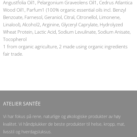
Angustfolia Oil1, Pelargonium Graveolens Oil1, Cedrus Atlantica
Wood Oil1, Parfum1 (100% organic essential oils incl. Benzyl
Benzoate, Farnesol, Geraniol, Citral, Citronellol, Limonene,
Linalool), Alcohol2, Arginine, Glyceryl Caprylate, Hydrolyzed
Wheat Protein, Lactic Acid, Sodium Levulinate, Sodium Anisate,
Tocopherol
1 from organic agriculture, 2 made using organic ingredients
fair trade.
ATELIER SANTĒE
Vi har fokus på rene, naturlige og økologiske produkter av høy
kvalitet. Vi håndplukker de beste produkter til helse, kropp, mat,
livsstil og hverdagsluksus.