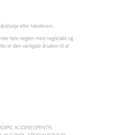
lebåndsolje eller håndkrem.
 pensle hele neglen med neglelakk og
te er den vanligste årsaken til at
 ADIPIC ACID/NEOPENTYL