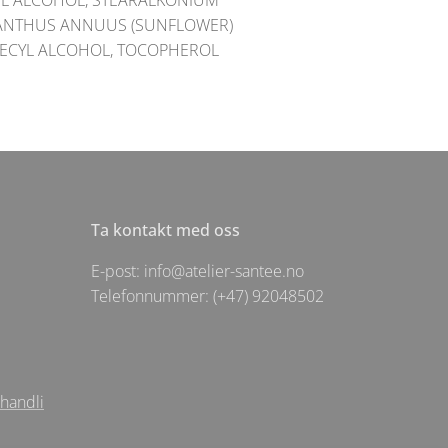
PYL ALCOHOL, STEARALKONIUM
LIANTHUS ANNUUS (SUNFLOWER)
 DECYL ALCOHOL, TOCOPHEROL
Ta kontakt med oss
E-post: info@atelier-santee.no
Telefonnummer: (+47) 92048502
ehandli