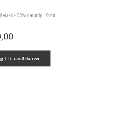
lelakk - 90% naturlig 10 ml
,00
g til i handlekurven