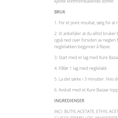
kjente kreftfremkallende stoffer.
BRUK
1. For et jevnt resultat, sørg for 
2. Vi anbefaler at du alltid bruker
også ned over forsiden av neglen fo
neglelakken begynner å flasse.
3. Start med et lag med Kure Bazaa
4. Påfør 1 lag med neglelakk.
5. La det tørke i 3 minutter. Hvis 
6. Avslutt med et Kure Bazaar topp
INGREDIENSER
INCI: BUTYL ACETATE, ETHYL AC