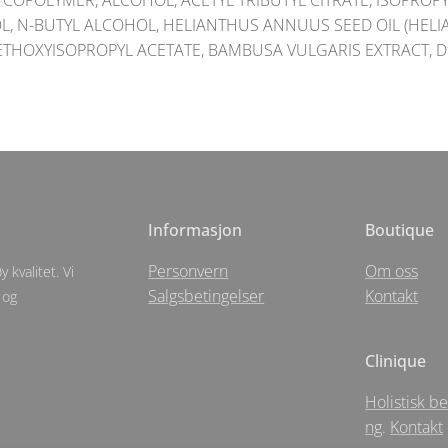
 COPOLYMER, ALCOHOL, ACETYL TRIBUTYL CITRATE, ISOPRO
L, N-BUTYL ALCOHOL, HELIANTHUS ANNUUS SEED OIL (HE
METHOXYISOPROPYL ACETATE, BAMBUSA VULGARIS EXTRACT,
Informasjon
Boutique
Personvern
Om oss
 kvalitet. Vi
Salgsbetingelser
Kontakt
 og
Clinique
Holistisk b
ng
.
Kontakt