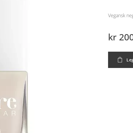
Vegansk neg
kr
200
Leg