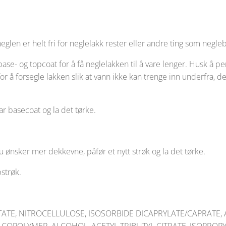
at neglen er helt fri for neglelakk rester eller andre ting som neg
 base- og topcoat for å få neglelakken til å vare lenger. Husk å
r å forsegle lakken slik at vann ikke kan trenge inn underfra, det
r basecoat og la det tørke.
du ønsker mer dekkevne, påfør et nytt strøk og la det tørke.
strøk.
ETATE, NITROCELLULOSE, ISOSORBIDE DICAPRYLATE/CAPRATE,