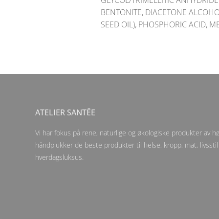
GLYCOL/TRIMELLITIC ANHYDRIDE
BENTONITE, DIACETONE ALCOHO
SEED OIL), PHOSPHORIC ACID, 
ATELIER SANTĒE
Vi har fokus på rene, naturlige og økologiske produkter av høy
håndplukker de beste produkter til helse, kropp, mat, livsstil
hverdagsluksus.