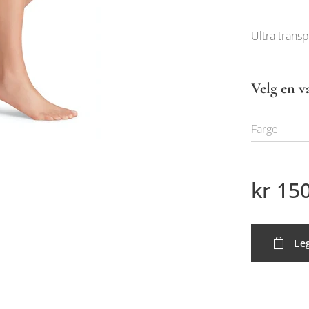
Ultra trans
Velg en v
Farge
kr
150
Leg