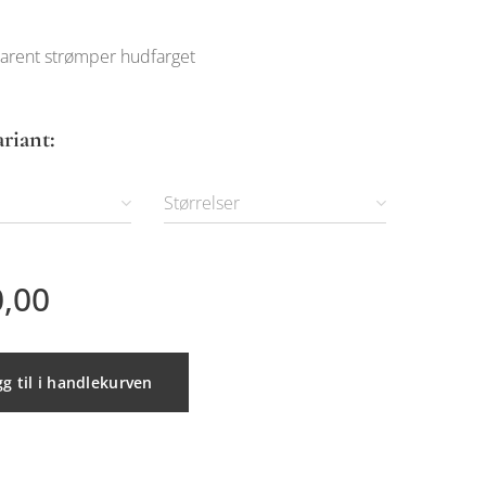
parent strømper hudfarget
ariant:
Størrelser
,00
g til i handlekurven