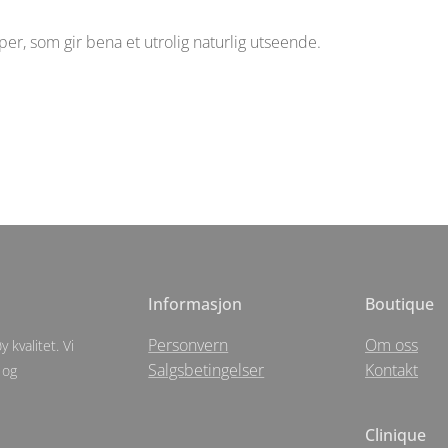
er, som gir bena et utrolig naturlig utseende.
Informasjon
Boutique
Personvern
Om oss
 kvalitet. Vi
Salgsbetingelser
Kontakt
 og
Clinique