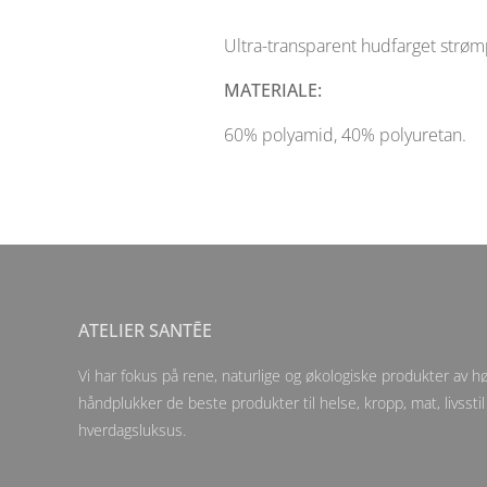
Ultra-transparent hudfarget strømp
MATERIALE:
60% polyamid, 40% polyuretan.
ATELIER SANTĒE
Vi har fokus på rene, naturlige og økologiske produkter av høy
håndplukker de beste produkter til helse, kropp, mat, livsstil
hverdagsluksus.