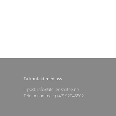
Ta kontakt med oss
E-post: info@atelier-santee.no
Telefonnummer: (+47) 92048502