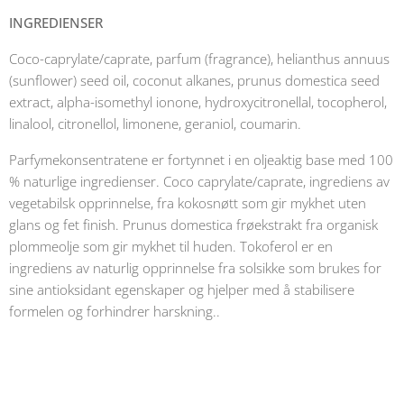
INGREDIENSER
Coco-caprylate/caprate, parfum (fragrance), helianthus annuus
(sunflower) seed oil, coconut alkanes, prunus domestica seed
extract, alpha-isomethyl ionone, hydroxycitronellal, tocopherol,
linalool, citronellol, limonene, geraniol, coumarin.
Parfymekonsentratene er fortynnet i en oljeaktig base med 100
% naturlige ingredienser. Coco caprylate/caprate, ingrediens av
vegetabilsk opprinnelse, fra kokosnøtt som gir mykhet uten
glans og fet finish. Prunus domestica frøekstrakt fra organisk
plommeolje som gir mykhet til huden. Tokoferol er en
ingrediens av naturlig opprinnelse fra solsikke som brukes for
sine antioksidant egenskaper og hjelper med å stabilisere
formelen og forhindrer harskning..