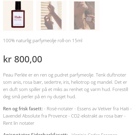
100% naturlig parfymeolje roll-on 15ml
kr
800,00
Peau Perlée er en ren og pudret parfymeolje. Tenk duftnoter
som anis, rosa bær, sedertre, iris, heliotrop og mandel. Det er
en duft som spiller på et miks av renhet og varm hud. Forestill
deg små perler på en ny dusjet hud.
Ren og frisk fasett:
- Rosé-notater - Essens av Vetiver fra Haiti -
Lavendel Absolute fra Provence - CO2-ekstrakt av rosa bær -
Rent lin notater
Anisnotater Siderbarkfasett:
- Virginia Cedar Essence -