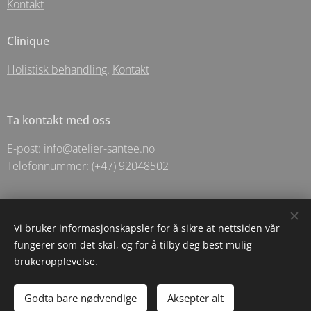
Kontakt
Clinique
Holistisk behandling
.
Kontakt
Ta kontakt med oss
E-post: info@atelier-santee.no
Telefonnummer: (+47) 92048502
© 2025 Holistic Apotechary For Santēe As- Langgata 5 - Sandnes
Vi bruker informasjonskapsler for å sikre at nettsiden vår
fungerer som det skal, og for å tilby deg best mulig
Informasjonskapsler
brukeropplevelse.
Legg til i handlekurven
Godta bare nødvendige
Aksepter alt