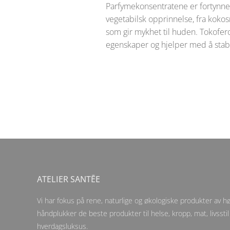
Parfymekonsentratene er fortynnet
vegetabilsk opprinnelse, fra kokos
som gir mykhet til huden. Tokofero
egenskaper og hjelper med å stabi
ATELIER SANTĒE
Vi har fokus på rene, naturlige og økologiske produkter av høy
håndplukker de beste produkter til helse, kropp, mat, livsstil
hverdagsluksus.