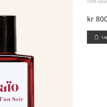
100% naturl
kr
800
Leg