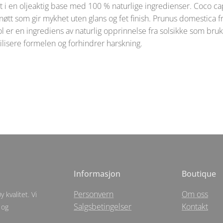
 i en oljeaktig base med 100 % naturlige ingredienser. Coco cap
nøtt som gir mykhet uten glans og fet finish. Prunus domestica 
l er en ingrediens av naturlig opprinnelse fra solsikke som bruk
lisere formelen og forhindrer harskning.
Informasjon
Boutique
Personvern
Om oss
 kvalitet. Vi
Salgsbetingelser
Kontakt
 og