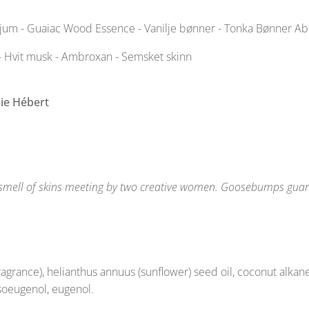
jum - Guaiac Wood Essence - Vanilje bønner - Tonka Bønner Ab
n - Hvit musk - Ambroxan - Semsket skinn
ie Hébert
e smell of skins meeting by two creative women. Goosebumps guar
agrance), helianthus annuus (sunflower) seed oil, coconut alkan
soeugenol, eugenol.