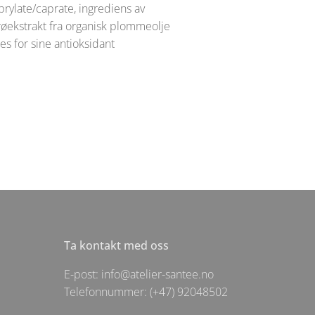
rylate/caprate, ingrediens av
frøekstrakt fra organisk plommeolje
es for sine antioksidant
Ta kontakt med oss
E-post: info@atelier-santee.no
Telefonnummer: (+47) 92048502