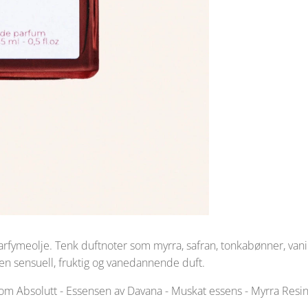
parfymeolje. Tenk duftnoter som myrra, safran, tonkabønner, va
en sensuell, fruktig og vanedannende duft.
om Absolutt - Essensen av Davana - Muskat essens - Myrra Resino