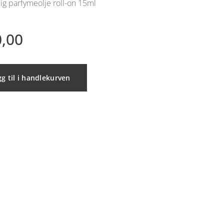
ig parfymeolje roll-on 15ml
,00
g til i handlekurven