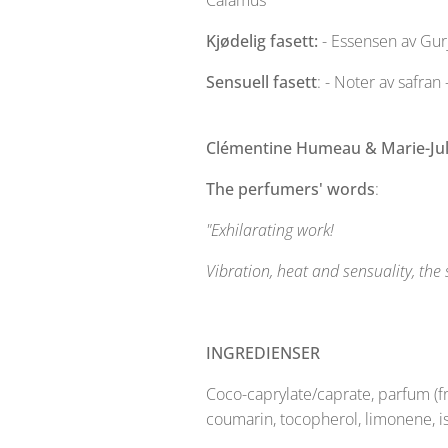
Calamus
Kjødelig fasett:
- Essensen av Gur
Sensuell fasett
: - Noter av safra
Clémentine Humeau & Marie-Jul
The perfumers' words
:
"Exhilarating work!
Vibration, heat and sensuality, th
INGREDIENSER
Coco-caprylate/caprate, parfum (fr
coumarin, tocopherol, limonene, i