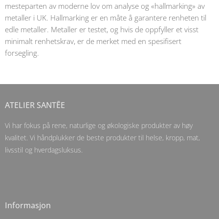
mesteparten av moderne lov om analyse og «hallmarking» av
metaller i UK. Hallmarking er en måte å garantere renheten til
edle metaller. Metaller er testet, og hvis de oppfyller et visst
minimalt renhetskrav, er de merket med en spesifisert
forsegling.
ATELIER SANTĒE
Vi har fokus på rene, naturlige og økologiske produkter av høy
kvalitet. Vi håndplukker de beste produkter til helse, kropp, mat,
livsstil og hverdagsluksus.
Informasjon