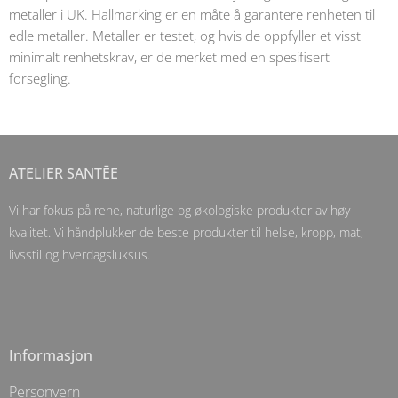
metaller i UK. Hallmarking er en måte å garantere renheten til
edle metaller. Metaller er testet, og hvis de oppfyller et visst
minimalt renhetskrav, er de merket med en spesifisert
forsegling.
ATELIER SANTĒE
Vi har fokus på rene, naturlige og økologiske produkter av høy
kvalitet. Vi håndplukker de beste produkter til helse, kropp, mat,
livsstil og hverdagsluksus.
Informasjon
Personvern