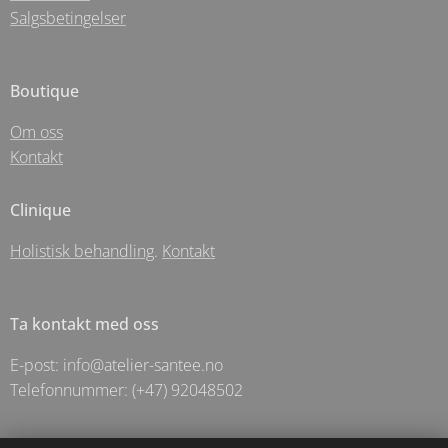
Salgsbetingelser
Boutique
Om oss
Kontakt
Clinique
Holistisk behandling
.
Kontakt
Ta kontakt med oss
E-post: info@atelier-santee.no
Telefonnummer: (+47) 92048502