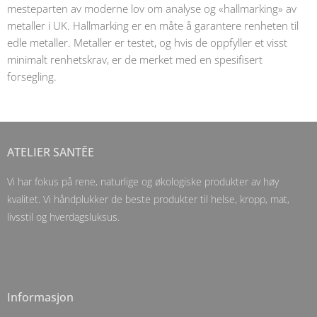
mesteparten av moderne lov om analyse og «hallmarking» av
metaller i UK. Hallmarking er en måte å garantere renheten til
edle metaller. Metaller er testet, og hvis de oppfyller et visst
minimalt renhetskrav, er de merket med en spesifisert
forsegling.
ATELIER SANTĒE
Vi har fokus på rene, naturlige og økologiske produkter av høy
kvalitet. Vi håndplukker de beste produkter til helse, kropp, mat,
livsstil og hverdagsluksus.
Informasjon