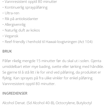
• Vannresistent opptil 80 minutter
• Kontinuerlig spraypåføring
• Ultra-ren
• Rik på antioksidanter
• Allergivennlig
• Naturlig duft av kokos
• Vegansk
• Reef-friendly i henhold til Hawaii-lovgivningen (Act 104)
BRUK
Påfør rikelig mengde 15 minutter før du skal ut i solen. Gjenta
umiddelbart etter mye bading, svette eller tørking med håndkle.
Se gjerne til å stå litt i le for vind ved påføring, da produktet er
flyktig. Kan sprayes på fra ulike vinkler for enkel påføring.
Vannresistent opptil 80 minutter.
INGREDIENSER
Alcohol Denat. (Sd Alcohol 40-B), Octocrylene, Butyloctyl