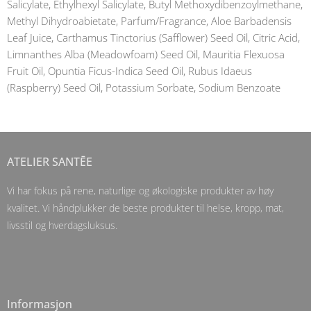
Salicylate, Ethylhexyl Salicylate, Butyl Methoxydibenzoylmethane,
Methyl Dihydroabietate, Parfum/Fragrance, Aloe Barbadensis
Leaf Juice, Carthamus Tinctorius (Safflower) Seed Oil, Citric Acid,
Limnanthes Alba (Meadowfoam) Seed Oil, Mauritia Flexuosa
Fruit Oil, Opuntia Ficus-Indica Seed Oil, Rubus Idaeus
(Raspberry) Seed Oil, Potassium Sorbate, Sodium Benzoate
ATELIER SANTĒE
Vi har fokus på rene, naturlige og økologiske produkter av høy
kvalitet. Vi håndplukker de beste produkter til helse, kropp, mat,
livsstil og hverdagsluksus.
Informasjon