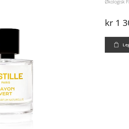
Økologisk 
kr
1 3
Leg