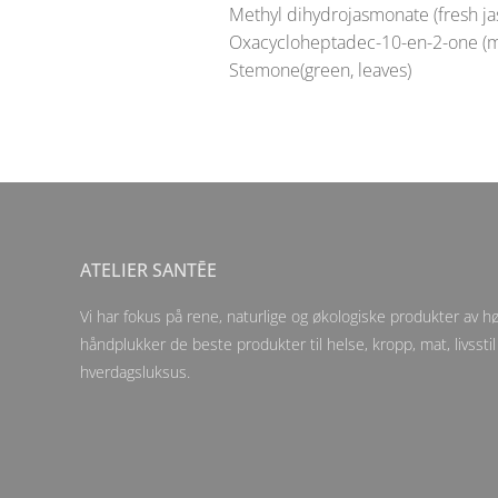
Methyl dihydrojasmonate (fresh j
Oxacycloheptadec-10-en-2-one (m
Stemone(green, leaves)
ATELIER SANTĒE
Vi har fokus på rene, naturlige og økologiske produkter av høy
håndplukker de beste produkter til helse, kropp, mat, livsstil
hverdagsluksus.