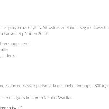
en eksplosjon av solfylt liv. Sitrusfrukter blander seg med uvent
 du har ventet på siden 2020!
um, anisfrø, solbærkno
mille
, sedertre
edes enn en klassisk parfyme da de inneholder opp til 300 ingr
ne er utvalgt av kreatøren Nicolas Beaulieu.
French twist"