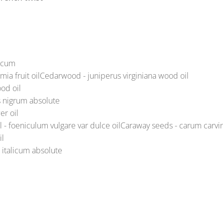
licum
mia fruit oilCedarwood - juniperus virginiana wood oil
od oil
s nigrum absolute
er oil
 - foeniculum vulgare var dulce oilCaraway seeds - carum carvin
il
 italicum absolute