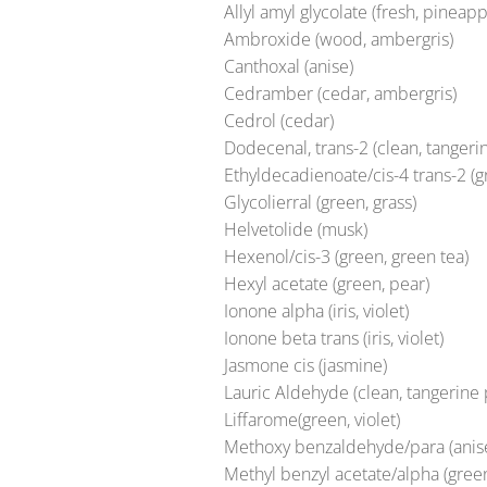
Allyl amyl glycolate (fresh, pineapp
Ambroxide (wood, ambergris)
Canthoxal (anise)
Cedramber (cedar, ambergris)
Cedrol (cedar)
Dodecenal, trans-2 (clean, tangeri
Ethyldecadienoate/cis-4 trans-2 (g
Glycolierral (green, grass)
Helvetolide (musk)
Hexenol/cis-3 (green, green tea)
Hexyl acetate (green, pear)
Ionone alpha (iris, violet)
Ionone beta trans (iris, violet)
Jasmone cis (jasmine)
Lauric Aldehyde (clean, tangerine 
Liffarome(green, violet)
Methoxy benzaldehyde/para (anis
Methyl benzyl acetate/alpha (green