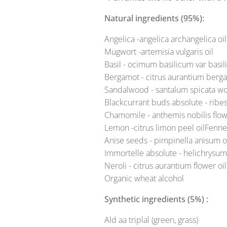
Natural ingredients (95%):
Angelica -angelica archangelica oil
Mugwort -artemisia vulgaris oil
Basil - ocimum basilicum var basi
Bergamot - citrus aurantium berga
Sandalwood - santalum spicata wo
Blackcurrant buds absolute - ribe
Chamomile - anthemis nobilis flow
Lemon -citrus limon peel oilFennel
Anise seeds - pimpinella anisum o
Immortelle absolute - helichrysum
Neroli - citrus aurantium flower oil
Organic wheat alcohol
Synthetic ingredients (5%) :
Ald aa triplal (green, grass)