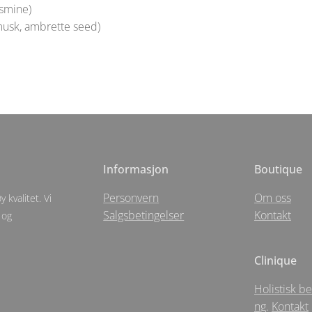
asmine)
usk, ambrette seed)
Informasjon
Boutique
Personvern
Om oss
 kvalitet. Vi
Salgsbetingelser
Kontakt
 og
Clinique
Holistisk b
ng
.
Kontakt