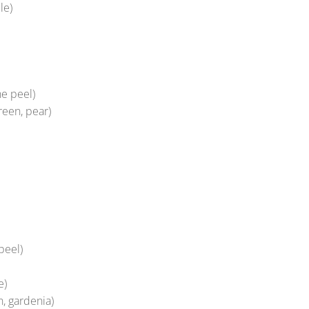
le)
ne peel)
reen, pear)
peel)
e)
, gardenia)