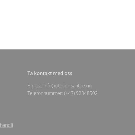
Ta kontakt med oss
E-post: info@atelier-santee.no
Telefonnummer: (+47) 92048502
ehandli