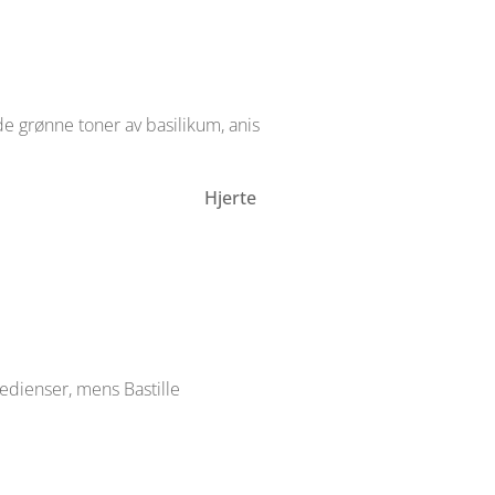
ede grønne toner av basilikum, anis
pp, neroli
H
jerte
edienser, mens Bastille