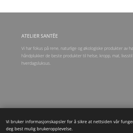
ATELIER SANTĒE
Vi har fokus på rene, naturlige og økologiske produkter av høy
håndplukker de beste produkter til helse, kropp, mat, livsstil
hverdagsluksus.
Vi bruker informasjonskapsler for å sikre at nettsiden vår funger
deg best mulig brukeropplevelse.
© 202