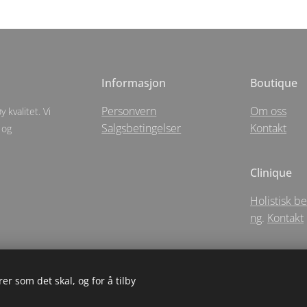
Informasjon
Boutique
Personvern
Om oss
 kvalitet. Vi
Salgsbetingelser
Kontakt
 og
Clinique
Holistisk b
ng
.
Kontakt
er som det skal, og for å tilby
5 Holistic Apotechary For Santēe As- Langgata 5 - Sandnes
Informasjonsk