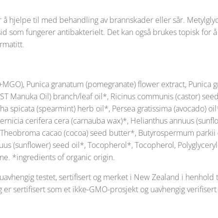
or å hjelpe til med behandling av brannskader eller sår. Metylg
d som fungerer antibakterielt. Det kan også brukes topisk for å
matitt.
GO), Punica granatum (pomegranate) flower extract, Punica g
Manuka Oil) branch/leaf oil*, Ricinus communis (castor) seed 
ha spicata (spearmint) herb oil*, Persea gratissima (avocado) oi
opernicia cerifera cera (carnauba wax)*, Helianthus annuus (sun
, Theobroma cacao (cocoa) seed butter*, Butyrospermum parkii (s
uus (sunflower) seed oil*, Tocopherol*, Tocopherol, Polyglyceryl
e. *ingredients of organic origin.
vhengig testet, sertifisert og merket i New Zealand i henhold 
er sertifisert som et ikke-GMO-prosjekt og uavhengig verifisert s