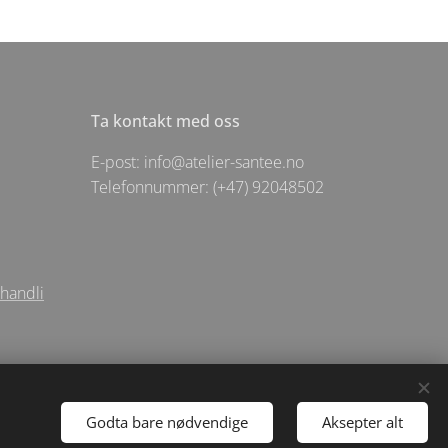
Ta kontakt med oss
E-post: info@atelier-santee.no
Telefonnummer: (+47) 92048502
ehandli
Godta bare nødvendige
Aksepter alt
apsler