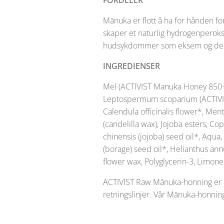
FORDELER
Mānuka er flott å ha for hånden f
skaper et naturlig hydrogenperoksi
hudsykdommer som eksem og der
INGREDIENSER
Mel (ACTIVIST Manuka Honey 850+M
Leptospermum scoparium (ACTIVIST 
Calendula officinalis flower*, Ment
(candelilla wax), Jojoba esters, C
chinensis (jojoba) seed oil*, Aqua
(borage) seed oil*, Helianthus ann
flower wax, Polyglycerin-3, Limonen
ACTIVIST Raw Mānuka-honning er ua
retningslinjer. Vår Mānuka-honning 