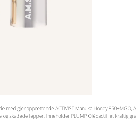
e med gjenopprettende ACTIVIST Mānuka Honey 850+MGO, ACT
ne og skadede lepper. Inneholder PLUMP Oléoactif, et kraftig gran