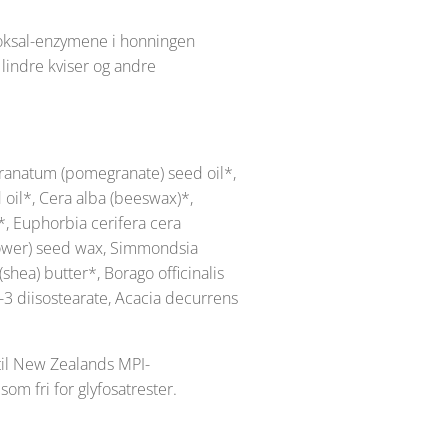
lyoksal-enzymene i honningen
 lindre kviser og andre
ranatum (pomegranate) seed oil*,
oil*, Cera alba (beeswax)*,
l*, Euphorbia cerifera cera
flower) seed wax, Simmondsia
hea) butter*, Borago officinalis
-3 diisostearate, Acacia decurrens
til New Zealands MPI-
om fri for glyfosatrester.