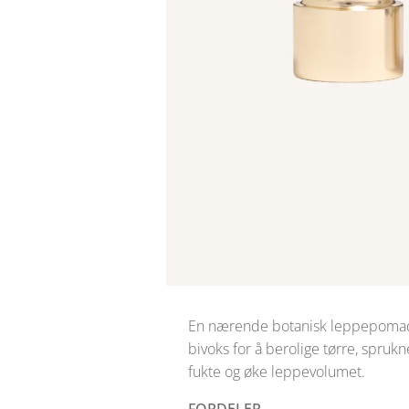
En nærende botanisk leppepomad
bivoks for å berolige tørre, spruk
fukte og øke leppevolumet.