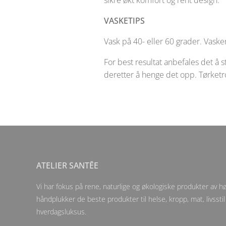
sikre økt komfort og rent design.
VASKETIPS
Vask på 40- eller 60 grader. Vaske
For best resultat anbefales det å 
deretter å henge det opp. Tørketrom
ATELIER SANTĒE
Vi har fokus på rene, naturlige og økologiske produkter av høy
håndplukker de beste produkter til helse, kropp, mat, livsstil
hverdagsluksus.