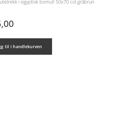
utetrekk i egyptisk bomull 50x70 col.gråbrun
,00
g til i handlekurven