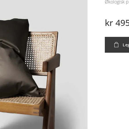
Økologisk p
kr
495
Leg