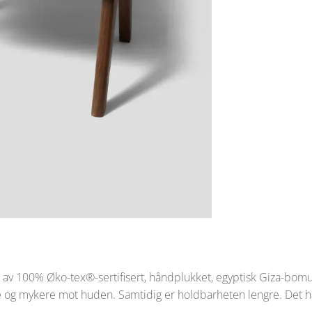
l av 100% Øko-tex®-sertifisert, håndplukket, egyptisk Giza-bomul
e og mykere mot huden. Samtidig er holdbarheten lengre. Det h