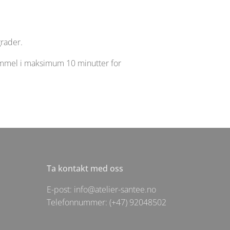
grader.
trommel i maksimum 10 minutter for
Ta kontakt med oss
E-post: info@atelier-santee.no
Telefonnummer: (+47) 92048502