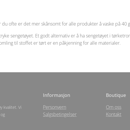
r du ofte er det mer skånsomt for alle produkter å vaske på 40 
stryke sengetøyet. Et godt alternativ er å ha sengetøyet i tørke
ling til stoffet er tørt er en påkjenning for alle materialer.
Informasjon
Boutique
Personvern
Om oss
 kvalitet. Vi
Salgsbetingelser
Kontakt
 og